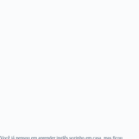
Você já pensou em aprender inglês sozinho em casa, mas ficou