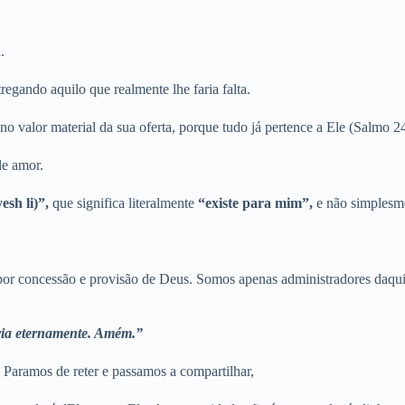
.
egando aquilo que realmente lhe faria falta.
no valor material da sua oferta, porque tudo já pertence a Ele (Salmo 24
de amor.
יֵשׁ  (yesh li)”,
que significa literalmente
“existe para mim”,
e não simplesm
 por concessão e provisão de Deus. Somos apenas administradores daqui
lória eternamente. Amém.”
Paramos de reter e passamos a compartilhar,