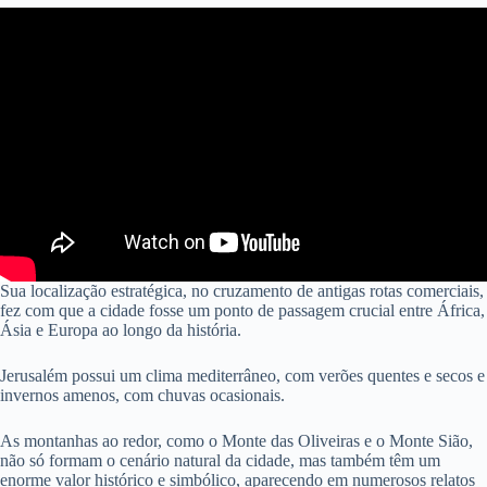
Sua localização estratégica, no cruzamento de antigas rotas comerciais,
fez com que a cidade fosse um ponto de passagem crucial entre África,
Ásia e Europa ao longo da história.
Jerusalém possui um clima mediterrâneo, com verões quentes e secos e
invernos amenos, com chuvas ocasionais.
As montanhas ao redor, como o Monte das Oliveiras e o Monte Sião,
não só formam o cenário natural da cidade, mas também têm um
enorme valor histórico e simbólico, aparecendo em numerosos relatos