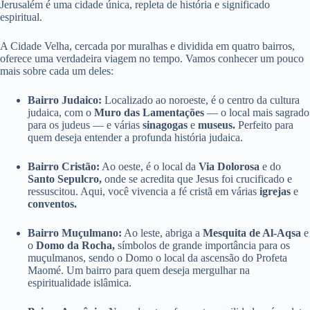
Jerusalém é uma cidade única, repleta de história e significado
espiritual.
A Cidade Velha, cercada por muralhas e dividida em quatro bairros,
oferece uma verdadeira viagem no tempo. Vamos conhecer um pouco
mais sobre cada um deles:
Bairro Judaico:
Localizado ao noroeste, é o centro da cultura
judaica, com o
Muro das Lamentações
— o local mais sagrado
para os judeus — e várias
sinagogas
e
museus.
Perfeito para
quem deseja entender a profunda história judaica.
Bairro Cristão:
Ao oeste, é o local da
Via Dolorosa
e do
Santo Sepulcro,
onde se acredita que Jesus foi crucificado e
ressuscitou. Aqui, você vivencia a fé cristã em várias
igrejas
e
conventos.
Bairro Muçulmano:
Ao leste, abriga a
Mesquita de Al-Aqsa
e
o
Domo da Rocha,
símbolos de grande importância para os
muçulmanos, sendo o Domo o local da ascensão do Profeta
Maomé. Um bairro para quem deseja mergulhar na
espiritualidade islâmica.