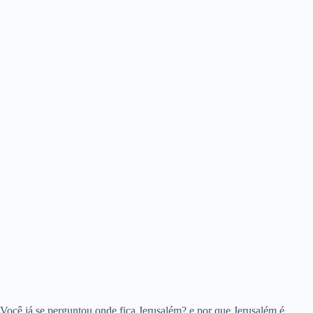
Você já se perguntou onde fica Jerusalém? e por que Jerusalém é