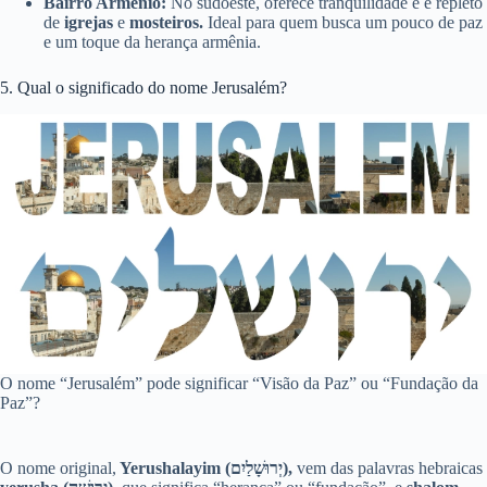
Bairro Armênio:
No sudoeste, oferece tranquilidade e é repleto
de
igrejas
e
mosteiros.
Ideal para quem busca um pouco de paz
e um toque da herança armênia.
5. Qual o significado do nome Jerusalém?
O nome “Jerusalém” pode significar “Visão da Paz” ou “Fundação da
Paz”?
O nome original,
Yerushalayim (יְרוּשָׁלַיִם),
vem das palavras hebraicas