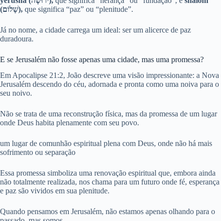
yerusha (ירוּשָׁה),
que significa “herança” ou “fundação”, e
shalom
(שָׁלוֹם),
que significa “paz” ou “plenitude”.
Já no nome, a cidade carrega um ideal: ser um alicerce de paz
duradoura.
E se Jerusalém não fosse apenas uma cidade, mas uma promessa?
Em Apocalipse 21:2, João descreve uma visão impressionante: a Nova
Jerusalém descendo do céu, adornada e pronta como uma noiva para o
seu noivo.
Não se trata de uma reconstrução física, mas da promessa de um lugar
onde Deus habita plenamente com seu povo.
um lugar de comunhão espiritual plena com Deus, onde não há mais
sofrimento ou separação
Essa promessa simboliza uma renovação espiritual que, embora ainda
não totalmente realizada, nos chama para um futuro onde fé, esperança
e paz são vividos em sua plenitude.
Quando pensamos em Jerusalém, não estamos apenas olhando para o
passado, mas somos